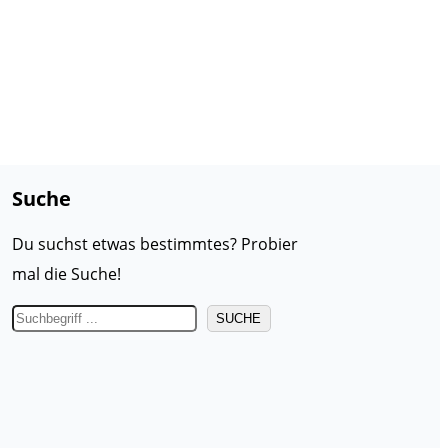
Suche
Du suchst etwas bestimmtes? Probier
mal die Suche!
S
SUCHE
u
c
h
e